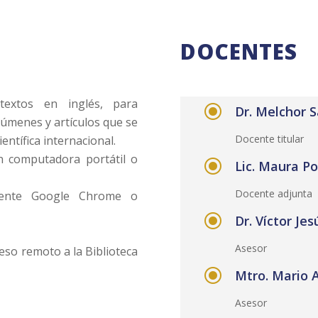
DOCENTES
textos en inglés, para
\
Dr. Melchor 
súmenes y artículos que se
Docente titular
ientífica internacional.
on computadora portátil o
\
Lic. Maura P
Docente adjunta
emente Google Chrome o
\
Dr. Víctor Je
Asesor
ceso remoto a la Biblioteca
\
Mtro. Mario 
Asesor