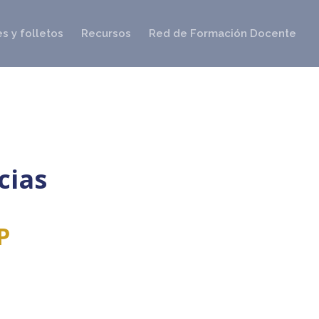
s y folletos
Recursos
Red de Formación Docente
cias
P