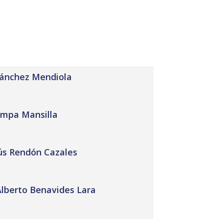
Sánchez Mendiola
ompa Mansilla
sús Rendón Cazales
Alberto Benavides Lara