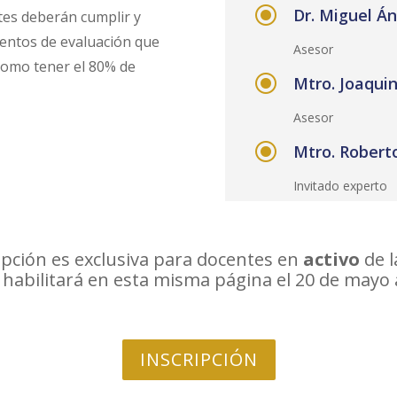
\
Dr. Miguel Á
ntes deberán cumplir y
ientos de evaluación que
Asesor
í como tener el 80% de
\
Mtro. Joaqui
Asesor
\
Mtro. Robert
Invitado experto
ipción es exclusiva para docentes en
activo
de 
e habilitará en esta misma página el 20 de mayo a
INSCRIPCIÓN