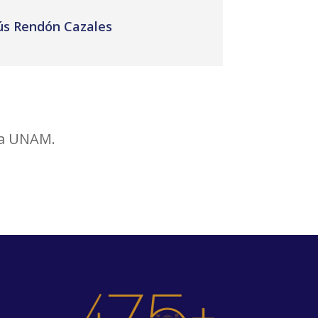
sús Rendón Cazales
la UNAM.