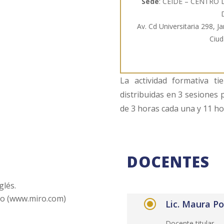
Sede
: CEIDE – CENTRO
Av. Cd Universitaria 298, 
Ciu
La actividad formativa 
distribuidas en 3 sesiones 
de 3 horas cada una y 11 ho
DOCENTES
glés.
ro (www.miro.com)
\
Lic. Maura P
Docente titular