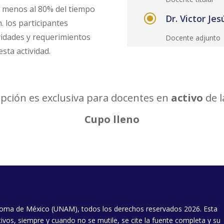
o menos al 80% del tiempo
\
Dr. Victor Je
. los participantes
vidades y requerimientos
Docente adjunto
esta actividad.
ipción es exclusiva para docentes en
activo
de 
Cupo lleno
oma de México (UNAM), todos los derechos reservados 2026. Esta
ivos, siempre y cuando no se mutile, se cite la fuente completa y su