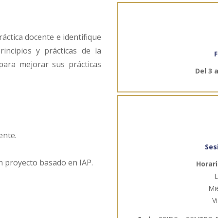
áctica docente e identifique
ncipios y prácticas de la
F
, para mejorar sus prácticas
Del 3 
ente.
Ses
un proyecto basado en IAP.
Horari
L
Mi
V