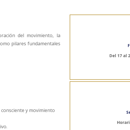
ración del movimiento, la
 como pilares fundamentales
F
Del 17 al
n consciente y movimiento
S
Horari
ivo.