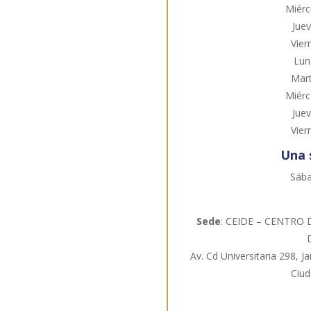
Miérc
Jue
Vier
Lun
Mart
Miérc
Jue
Vier
Una 
Sába
Sede
: CEIDE – CENTRO
Av. Cd Universitaria 298, 
Ciu