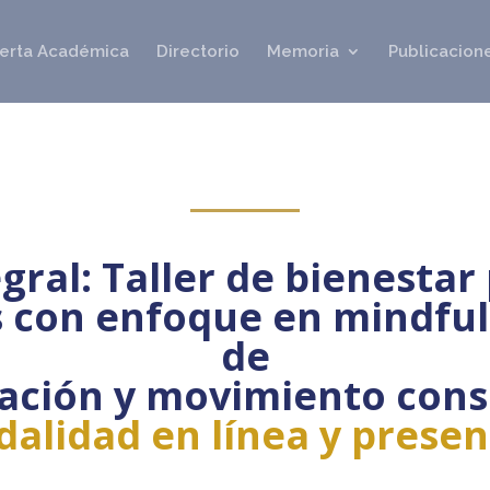
erta Académica
Directorio
Memoria
Publicacione
egral: Taller de bienesta
s con enfoque en mindful
de
ración y movimiento cons
alidad en línea y presen