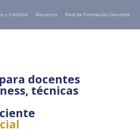
s y folletos
Recursos
Red de Formación Docente
r para docentes
ness, técnicas
ciente
cial