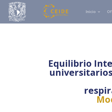
Inicio
Of
Equilibrio Int
universitario
respi
Mod