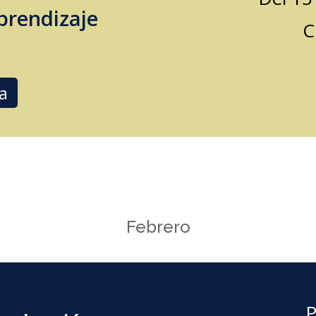
prendizaje
C
ta
Febrero
P