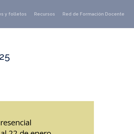
s y folletos
Recursos
Red de Formación Docente
025
resencial
 al 22 de enero