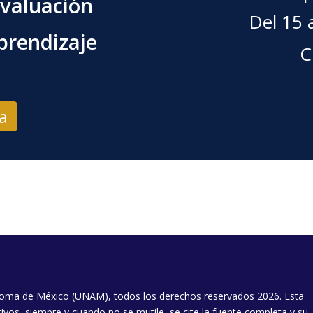
valuación
Del 15 
prendizaje
C
ta
oma de México (UNAM), todos los derechos reservados 2026. Esta
ivos, siempre y cuando no se mutile, se cite la fuente completa y su